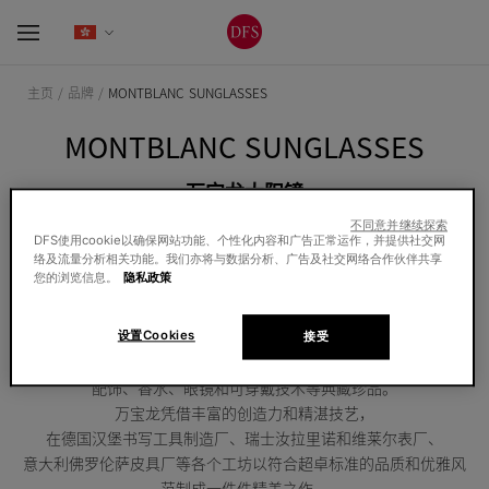
主页 /
品牌 /
MONTBLANC SUNGLASSES
MONTBLANC SUNGLASSES
万宝龙太阳镜
不同意并继续探索
万宝龙为富有创新精神和创意灵感的人士设计和制作功能实用且精
DFS使用cookie以确保网站功能、个性化内容和广告正常运作，并提供社交网
致优雅的杰作。他们勇于挑战现状，并通过不同视角探索生活。自
络及流量分析相关功能。我们亦将与数据分析、广告及社交网络合作伙伴共享
您的浏览信息。
隐私政策
年创立以来，万宝龙受到欧洲最高峰 勃朗峰的启发，
一直秉承锐意进取、卓尔不凡和精美实用的品牌精神
为奢侈品世界带来鼎故革新之作。
设置Cookies
接受
品牌率先发明了革命性的书写工具，随后推出了众多腕表、皮具、
配饰、香水、眼镜和可穿戴技术等典藏珍品。
万宝龙凭借丰富的创造力和精湛技艺，
在德国汉堡书写工具制造厂、瑞士汝拉里诺和维莱尔表厂、
意大利佛罗伦萨皮具厂等各个工坊以符合超卓标准的品质和优雅风
范制成一件件精美之作。